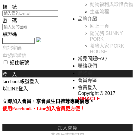
動物福利與珍惜食物
帳 號
生產流程
品牌介紹
密 碼
回上一頁
陽光豬 SUNNY
驗證碼
PORK
養豬人家 PORK
忘記密碼
HOUSE
重發認證信
常見問題FAQ
記住帳號
聯絡我們
購物車
登 入
會員專區
facebook帳號登入
會員登入
以LINE登入
Copyright © 2017
MIRACLE
立即加入會員，享會員生日禮等專屬優惠。
使用Facebook、Line加入會員更方便！
加入會員