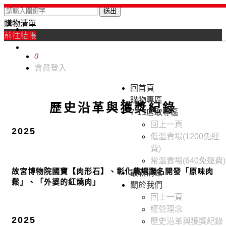
送出
購物清單
0
前往結帳
0
會員登入
回首頁
購物專區
歷史沿革與獲獎紀錄
7-11店取專區
回上一頁
2025
低溫賣場(1200免運
費)
常溫賣場(640免運費)
故宮博物院國寶【肉形石】、彰化農場聯名開發「原味肉
最新消息
鬆」、「外婆的紅燒肉」
關於我們
回上一頁
經營理念
2025
歷史沿革與獲獎紀錄